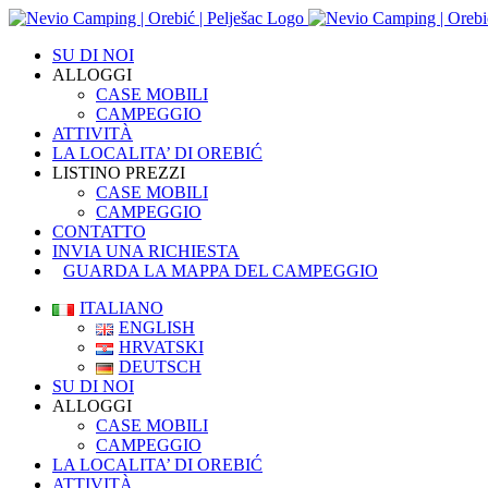
Skip
to
SU DI NOI
content
ALLOGGI
CASE MOBILI
CAMPEGGIO
ATTIVITÀ
LA LOCALITA’ DI OREBIĆ
LISTINO PREZZI
CASE MOBILI
CAMPEGGIO
CONTATTO
INVIA UNA RICHIESTA
GUARDA LA MAPPA DEL CAMPEGGIO
ITALIANO
ENGLISH
HRVATSKI
DEUTSCH
SU DI NOI
ALLOGGI
CASE MOBILI
CAMPEGGIO
LA LOCALITA’ DI OREBIĆ
ATTIVITÀ