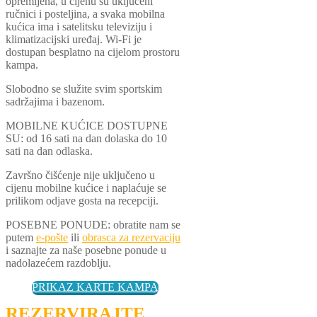
opremljena, u cijenu su uključeni
ručnici i posteljina, a svaka mobilna
kućica ima i satelitsku televiziju i
klimatizacijski uređaj. Wi-Fi je
dostupan besplatno na cijelom prostoru
kampa.
Slobodno se služite svim sportskim
sadržajima i bazenom.
MOBILNE KUĆICE DOSTUPNE
SU: od 16 sati na dan dolaska do 10
sati na dan odlaska.
Završno čišćenje nije uključeno u
cijenu mobilne kućice i naplaćuje se
prilikom odjave gosta na recepciji.
POSEBNE PONUDE: obratite nam se
putem
e-pošte
ili
obrasca za rezervaciju
i saznajte za naše posebne ponude u
nadolazećem razdoblju.
PRIKAZ KARTE KAMPA
REZERVIRAJTE