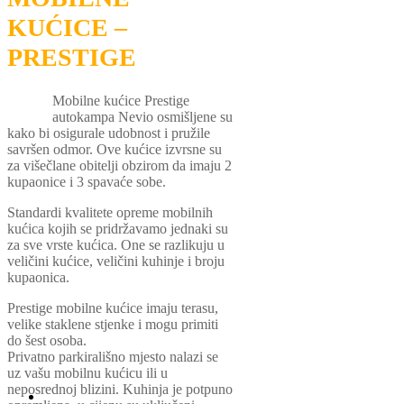
KUĆICE –
PRESTIGE
Mobilne kućice Prestige
autokampa Nevio osmišljene su
kako bi osigurale udobnost i pružile
savršen odmor. Ove kućice izvrsne su
za višečlane obitelji obzirom da imaju 2
kupaonice i 3 spavaće sobe.
Standardi kvalitete opreme mobilnih
kućica kojih se pridržavamo jednaki su
za sve vrste kućica. One se razlikuju u
veličini kućice, veličini kuhinje i broju
kupaonica.
Prestige mobilne kućice imaju terasu,
velike staklene stjenke i mogu primiti
do šest osoba.
Privatno parkirališno mjesto nalazi se
uz vašu mobilnu kućicu ili u
neposrednoj blizini. Kuhinja je potpuno