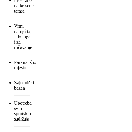
Prostrane
natkrivene
terase
Vrtni
namještaj
– lounge
i za
ručavanje
Parkirališno
mjesto
Zajednički
bazen
Upotreba
svih
sportskih
sadržaja