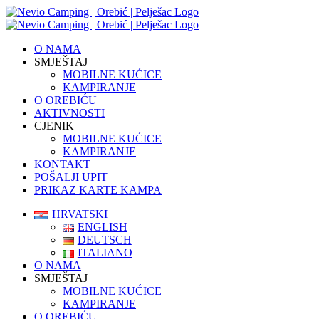
Skip
to
content
O NAMA
SMJEŠTAJ
MOBILNE KUĆICE
KAMPIRANJE
O OREBIĆU
AKTIVNOSTI
CJENIK
MOBILNE KUĆICE
KAMPIRANJE
KONTAKT
POŠALJI UPIT
PRIKAZ KARTE KAMPA
HRVATSKI
ENGLISH
DEUTSCH
ITALIANO
O NAMA
SMJEŠTAJ
MOBILNE KUĆICE
KAMPIRANJE
O OREBIĆU