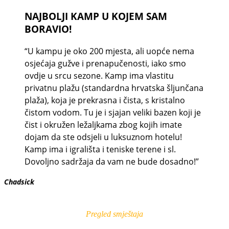
NAJBOLJI KAMP U KOJEM SAM
BORAVIO!
“U kampu je oko 200 mjesta, ali uopće nema
osjećaja gužve i prenapučenosti, iako smo
ovdje u srcu sezone. Kamp ima vlastitu
privatnu plažu (standardna hrvatska šljunčana
plaža), koja je prekrasna i čista, s kristalno
čistom vodom. Tu je i sjajan veliki bazen koji je
čist i okružen ležaljkama zbog kojih imate
dojam da ste odsjeli u luksuznom hotelu!
Kamp ima i igrališta i teniske terene i sl.
Dovoljno sadržaja da vam ne bude dosadno!”
Chadsick
Pregled smještaja